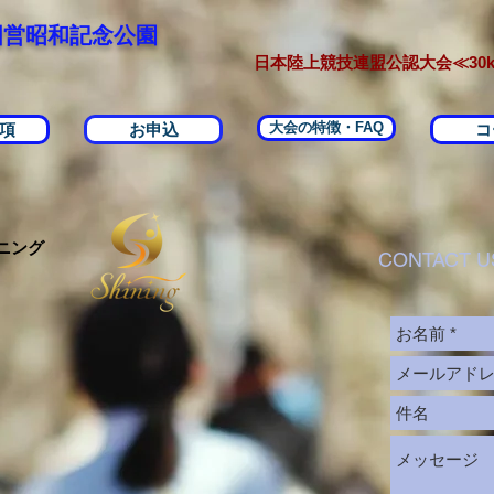
国営昭和記念公園
日本陸上競技連盟公認大会≪30k
大会の特徴・FAQ
項
お申込
コ
ニング
CONTACT